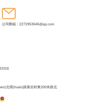
公司郵箱：2272953646@qq.com
33316
n)北環(huán)路寨后村東200米路北
豫公網(wǎng)安備 41038102000236號