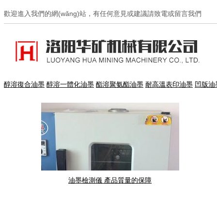
歡迎進入我們的網(wǎng)站，有任何意見或建議請致電或留言我們
醇溶復合油墨
醇溶一體化油墨
酯溶聚氨酯油墨
耐高溫表印油墨
凹版油
油墨檢測儀 產品質量的保障