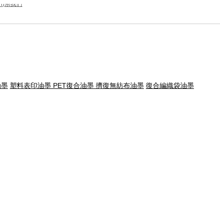
án)系我們
油墨
塑料表印油墨
PET復合油墨
擠復無紡布油墨
復合編織袋油墨