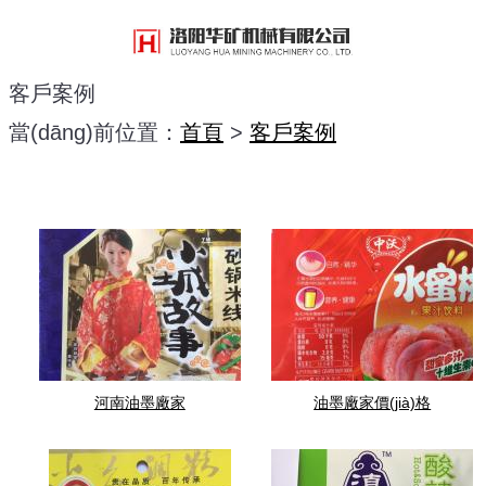
客戶案例
當(dāng)前位置：
首頁
>
客戶案例
河南油墨廠家
油墨廠家價(jià)格