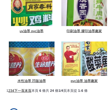
uv油墨 pvc油墨
印刷油墨 膠印油墨廠家
水性油墨 凹版油墨
pvc油墨 油墨廠家
1
2
3
4
下一頁
末頁
本頁
6
條
共
24
條
1/4
頁
本頁從
1-6
條