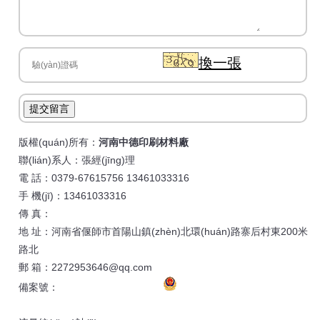
換一張
提交留言
版權(quán)所有：
河南中德印刷材料廠
聯(lián)系人：張經(jīng)理
電 話：0379-67615756 13461033316
手 機(jī)：13461033316
傳 真：
地 址：河南省偃師市首陽山鎮(zhèn)北環(huán)路寨后村東200米
路北
郵 箱：2272953646@qq.com
備案號：
豫ICP備17001774號-1
豫公網(wǎng)安備
41038102000236號