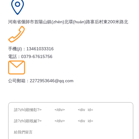
河南省偃師市首陽山鎮(zhèn)北環(huán)路寨后村東200米路北
手機(jī)：13461033316
電話：0379-67615756
公司郵箱：2272953646@qq.com