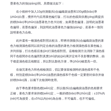
墨著色力的強(qiáng)弱。具體做法如下：
在小燒杯中加入10g待測復(fù)合編織袋油墨和100g標(biāo)準
(zhǔn)白墨，攪拌均勻后用展色輪打版，打出的色樣與供應(yīng)商提供
的標(biāo)準(zhǔn)油墨著色力色卡比較，如果墨色偏淺，說明此油墨著
色偏弱，若墨色偏深，則說明此油墨著色力偏強(qiáng)，若基本一致則
說明著色力合格。
此外還有一種濕色樣對照比較法，即將待測復(fù)合編織袋油墨的著
色力檢測濕色樣同以前判定合格的油墨的著色力檢測濕色樣在展色輪上
并列排版，打出色樣后進(jìn)行濕色樣對照。這種檢測方法消除了濕色樣
同干色樣間存在色偏而對真實(shí)的結(jié)果評定有不良影響的弊病，由
于都是濕色樣且相鄰近，所以對比顏色方便，準(zhǔn)確度高一些。
在做完著色力和色相檢測后，切記要保留檢測時的濕色樣和干色
樣，特別是標(biāo)準(zhǔn)油墨的濕色樣和干色樣一定要密封保存并做
好標(biāo)識，以備下次檢測時使用。
由于專色要求顏色穩(wěn)定，所以復(fù)合編織袋油墨的色相要求
正確，著色力要求保持穩(wěn)定，一般的標(biāo)準(zhǔn)是：±10%內
(nèi)可為接受，在±5%以內(nèi)為合格，不可偏高，也不可偏低。