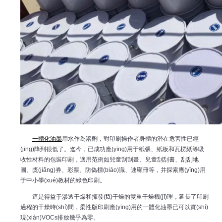
一體化油墨
用水作為溶劑，對印刷操作者身體的潛在危害性已經
(jīng)降到很低了。迄今，已成功應(yīng)用于紙張、紙板和瓦楞紙等吸
收性材料的包裝印刷，適用范例如兒童刮刮畫、兒童刮刮書、刮刮地
圖、獎(jiǎng)券、彩票、防偽標(biāo)識、速顯冊等，并探索應(yīng)用
于中小學(xué)教材的綠色印刷。
這是得益于滲透干燥和揮發(fā)干燥的雙重干燥機(jī)理，延長了印刷
過程的干燥時(shí)間，柔性版印刷應(yīng)用的一體化油墨已可以實(shí)
現(xiàn)VOCs排放幾乎為零。