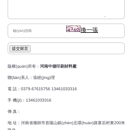
換一張
提交留言
版權(quán)所有：
河南中德印刷材料廠
聯(lián)系人：張經(jīng)理
電 話：0379-67615756 13461033316
手 機(jī)：13461033316
傳 真：
地 址：河南省偃師市首陽山鎮(zhèn)北環(huán)路寨后村東200米
路北