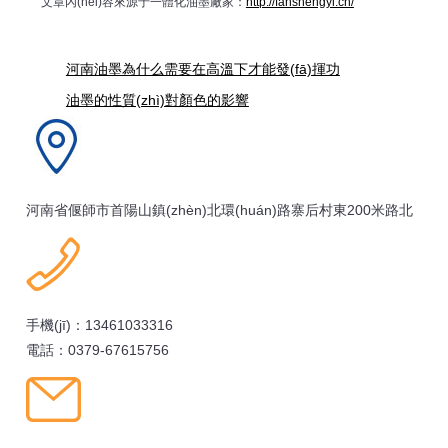
文章內(nèi)容來源于一體化油墨廠家：
http://fanshengyl.cn/
河南油墨為什么需要在高溫下才能發(fā)揮功
油墨的性質(zhì)對顏色的影響
河南省偃師市首陽山鎮(zhèn)北環(huán)路寨后村東200米路北
手機(jī)：13461033316
電話：0379-67615756