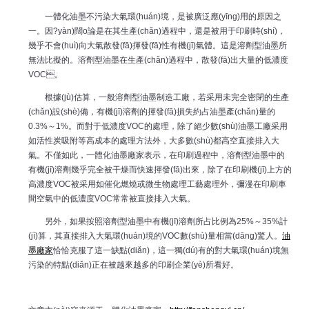
一體化油墨不污染大氣環(huán)境，是被廣泛應(yīng)用的原因之
一。因?yàn)闊o論是在其生產(chǎn)過程中，還是被用于印刷時(shí)，
幾乎不會(huì)向大氣散發(fā)揮發(fā)性有機(jī)氣體。這是溶劑型油墨所
無法比擬的。溶劑型油墨在生產(chǎn)過程中，散發(fā)出大量的低濃度
VOC。
根據(jù)估算，一般溶劑型油墨制造工廠，若采用未完全密閉的生產
(chǎn)設(shè)備，有機(jī)溶劑的揮發(fā)損失約占油墨產(chǎn)量的
0.3%～1%。而對于低濃度VOC的處理，除了絕少數(shù)油墨工廠采用
如活性炭吸附等高成本的處理方法外，大多數(shù)都高空直接排入大
氣。不僅如此，一體化油墨廠家表示，在印刷過程中，溶劑型油墨中的
有機(jī)溶劑幾乎完全被干燥而快速揮發(fā)出來，除了在印刷機(jī)上方的
高濃度VOC被采用如催化燃燒或微生物處理工藝處理外，彌漫在印刷車
間空氣中的低濃度VOC常常被直接排入大氣。
另外，如果按照溶劑型油墨中有機(jī)溶劑所占比例為25%～35%計
(jì)算，其直接排入大氣環(huán)境的VOC數(shù)量相當(dāng)驚人。
油
墨廠家
恰恰克服了這一缺點(diǎn)，這一獨(dú)有的對大氣環(huán)境無
污染的特點(diǎn)正在被越來越多的印刷企業(yè)所看好。