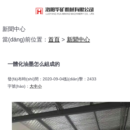
新聞中心
當(dāng)前位置：
首頁
>
新聞中心
一體化油墨怎么組成的
發(fā)布時(shí)間：2020-09-04
點(diǎn)擊：2433
字號(hào)：
大
中
小