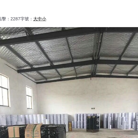
點擊：2287
字號：
大
中
小