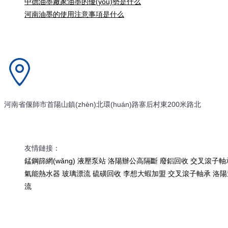
中德油墨廠家油墨的優(yōu)勢是什么
河南油墨的使用注意事項是什么
河南省偃師市首陽山鎮(zhèn)北環(huán)路寨后村東200米路北
友情鏈接：
錳鋼篩網(wǎng)
液壓泵站
洛陽辦公高隔斷
廢鋁回收
交叉滾子軸
氣能熱水器
玻璃漂流
硫磺回收
李想大蝦加盟
交叉滾子軸承
洛陽
流