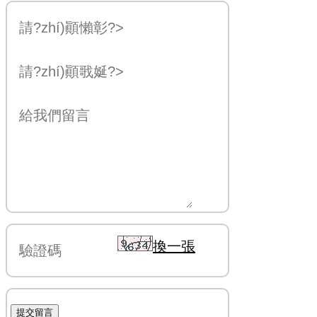
換一張
提交留言