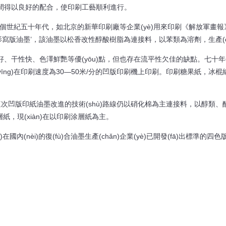
間得以良好的配合，使印刷工藝順利進行。
。上個世紀五十年代，如北京的新華印刷廠等企業(yè)用來印刷《解放軍畫報
制成功“苯基影寫版油墨’，該油墨以松香改性醇酸樹脂為連接料，以苯類為溶劑
、色澤鮮艷等優(yōu)點，但也存在流平性欠佳的缺點。七十年代以后
，適應(yīng)在印刷速度為30—50米/分的凹版印刷機上印刷。印刷糖果
次凹版印紙油墨改進的技術(shù)路線仍以硝化棉為主連接料，以醇類、酯類
，現(xiàn)在以印刷涂層紙為主。
àn)在國內(nèi)的復(fù)合油墨生產(chǎn)企業(yè)已開發(fā)出標準的四