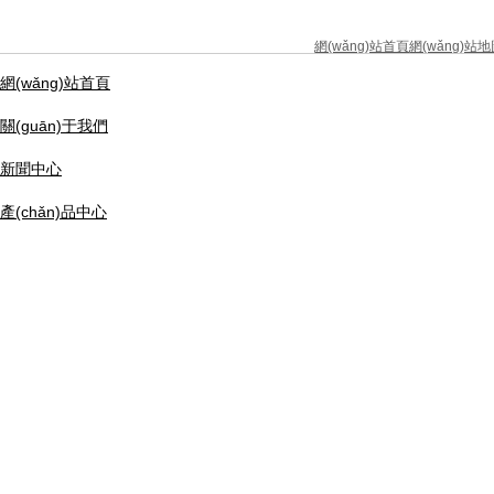
網(wǎng)站首頁
網(wǎng)站
網(wǎng)站首頁
關(guān)于我們
新聞中心
產(chǎn)品中心