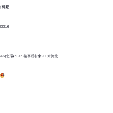
材料廠
33316
n)北環(huán)路寨后村東200米路北
豫公網(wǎng)安備 41038102000236號