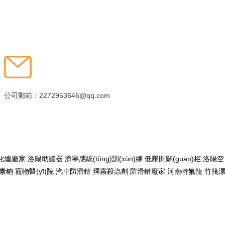
公司郵箱：2272953646@qq.com
化爐廠家
洛陽助聽器
濟寧感統(tǒng)訓(xùn)練
低壓開關(guān)柜
洛陽空
素鈉
寵物醫(yī)院
汽車防滑鏈
煙霧殺蟲劑
防滑鏈廠家
河南特氟龍
竹筏