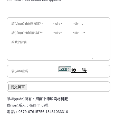
換一張
提交留言
版權(quán)所有：
河南中德印刷材料廠
聯(lián)系人：張經(jīng)理
電 話：0379-67615756 13461033316