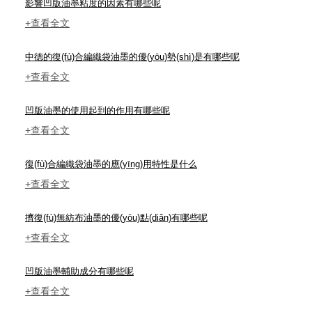
影響凹版油墨粘度的因素有哪些呢
+查看全文
中德的復(fù)合編織袋油墨的優(yōu)勢(shì)是有哪些呢
+查看全文
凹版油墨的使用起到的作用有哪些呢
+查看全文
復(fù)合編織袋油墨的應(yīng)用特性是什么
+查看全文
擠復(fù)無紡布油墨的優(yōu)點(diǎn)有哪些呢
+查看全文
凹版油墨輔助成分有哪些呢
+查看全文