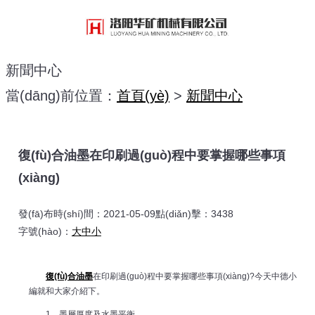
新聞中心
當(dāng)前位置：
首頁(yè)
>
新聞中心
復(fù)合油墨在印刷過(guò)程中要掌握哪些事項
(xiàng)
發(fā)布時(shí)間：2021-05-09
點(diǎn)擊：3438
字號(hào)：
大
中
小
復(fù)合油墨
在印刷過(guò)程中要掌握哪些事項(xiàng)?今天中德小
編就和大家介紹下。
1、墨層厚度及水墨平衡