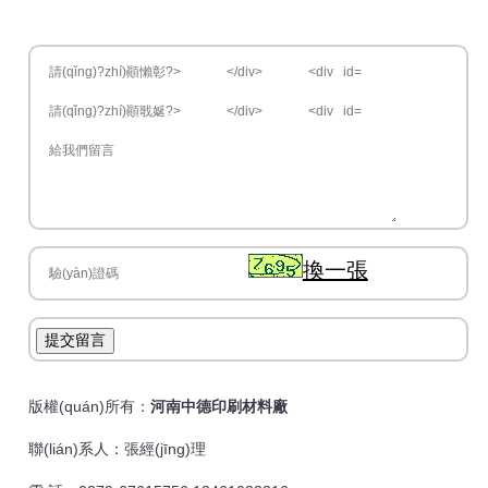
換一張
提交留言
版權(quán)所有：
河南中德印刷材料廠
聯(lián)系人：張經(jīng)理